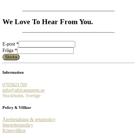
We Love To Hear From You.
E-post
*
Fråga
Fråga
*
E-
Skicka
post
Information
0765821769
info@africanqueen.se
Stockholm, Sverige
Policy & Villkor
Återbetalning & returpolicy
Integritetspolicy
Köpevillkor