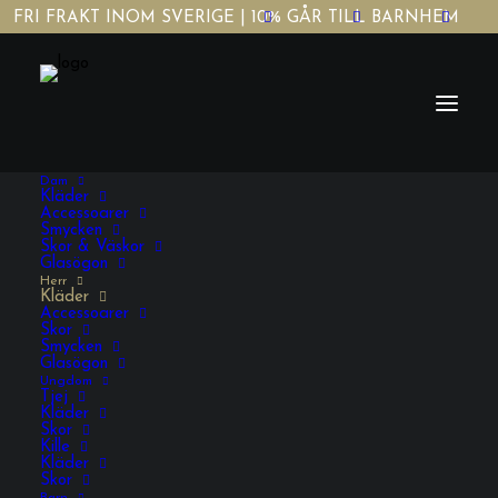
FRI FRAKT INOM SVERIGE | 10% GÅR TILL BARNHEM
Dam
Kläder
Accessoarer
Smycken
Skor & Väskor
Glasögon
Herr
Herr Kläder
Kläder
Accessoarer
Skor
Smycken
Glasögon
Ungdom
Tjej
Kläder
Skor
Kille
Kläder
Skor
VISA FILTRERING