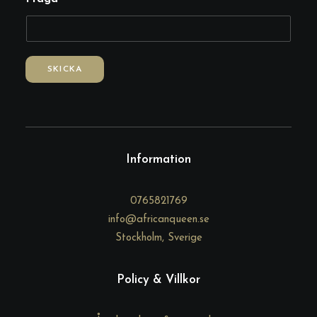
-
p
o
s
SKICKA
t
*
E
-
p
Information
o
s
0765821769
t
info@africanqueen.se
Stockholm, Sverige
Policy & Villkor