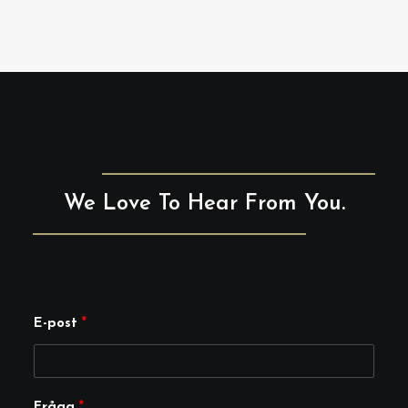
We Love To Hear From You.
E-post
*
E
Fråga
*