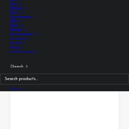
Barn
Tjej
Kläder
Skor
Accesoarer
Kille
Skor
Kläder
Accessoarer
Inredning
Hushåll
Blogg
DrGD Academy
Search
Cart