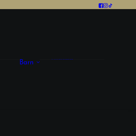
Tjej
Kläder
Skor
Accesoarer
Barn
Kille
Skor
Kläder
Accessoarer