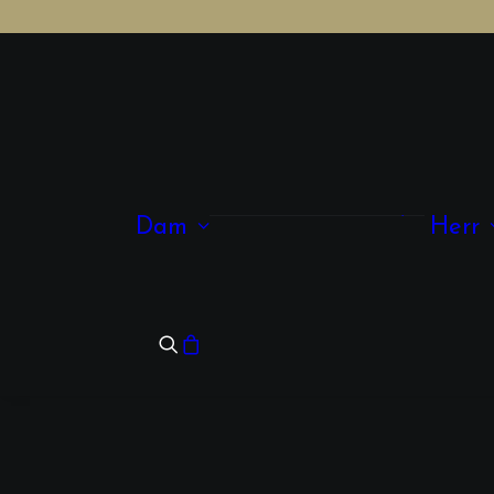
Kläder
Accessoarer
Dam
Herr
Smycken
Skor & Väskor
Glasögon