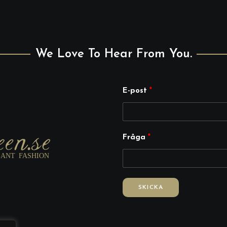
We Love To Hear From You.
E-post
*
*
Fråga
*
F
r
å
g
SKICKA
a
E
-