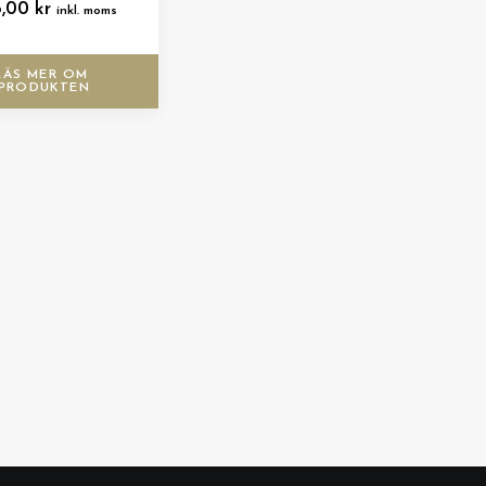
8,00
kr
inkl. moms
LÄS MER OM 
PRODUKTEN