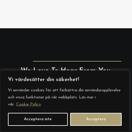
We Love To Hear From You.
Vi värdesätter din säkerhet!
Vi använder cookies för att förbättra din användarupplevelse
och vissa funktioner på vår webbplats. Läs mer i
vår:
Cookie Policy
Acceptera inte
Acceptera
E
E-post
*
-