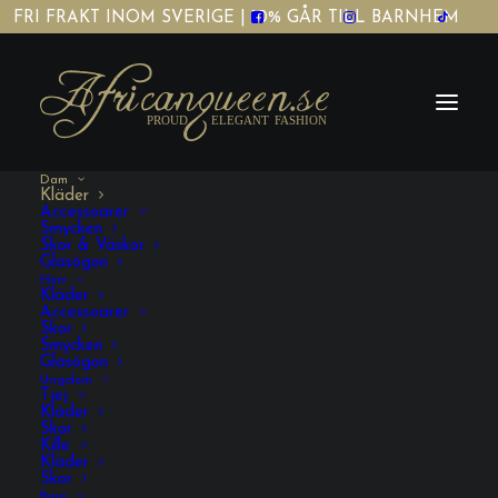
FRI FRAKT INOM SVERIGE | 10% GÅR TILL BARNHEM
Dam
Kläder
Accessoarer
Smycken
Skor & Väskor
Glasögon
Herr
Dam Kläder
Kläder
Accessoarer
Skor
Smycken
Glasögon
Ungdom
Tjej
Kläder
Skor
Kille
Kläder
Skor
VISA FILTRERING
Barn