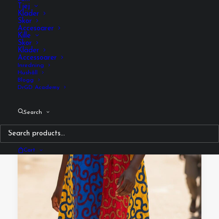
Tjej
Kläder
Skor
Accesoarer
Kille
Skor
Kläder
Accessoarer
Inredning
Hushåll
Blogg
DrGD Academy
Search
Cart