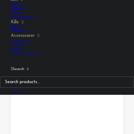
Barn
Tjej
Kläder
Skor
Accesoarer
Kille
Skor
Kläder
Accessoarer
Inredning
Hushåll
Blogg
DrGD Academy
Search
Cart