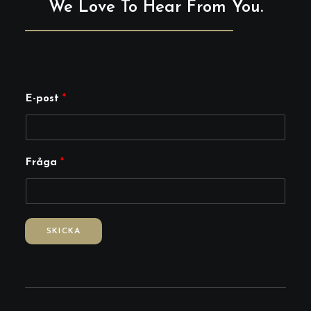
We Love To Hear From You.
E
E-post
*
-
p
o
Fråga
*
s
t
E
-
SKICKA
p
o
s
t
*