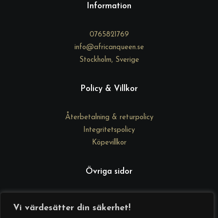
Information
0765821769
info@africanqueen.se
Stockholm, Sverige
Policy & Villkor
Återbetalning & returpolicy
Integritetspolicy
Köpevillkor
Övriga sidor
DrGd Academy
Vi värdesätter din säkerhet!
Kontakta oss