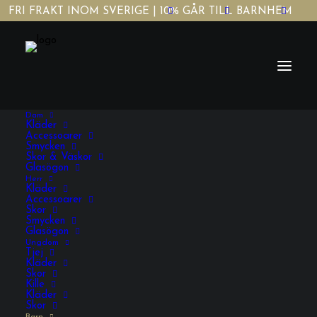
FRI FRAKT INOM SVERIGE | 10% GÅR TILL BARNHEM
Dam
Kläder
Accessoarer
Smycken
Skor & Väskor
Glasögon
Herr
Pojk Accessoarer
Kläder
Accessoarer
Skor
Smycken
Glasögon
Ungdom
Tjej
Kläder
Skor
Kille
Kläder
Skor
VISA FILTRERING