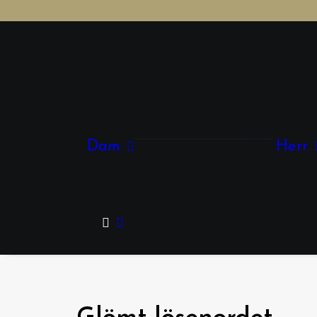
Kläder
Accessoarer
Dam
Herr
Smycken
Skor & Väskor
Glasögon