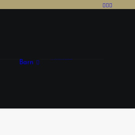
Tjej
Kläder
Skor
Accesoarer
Barn
Kille
Skor
Kläder
Accessoarer