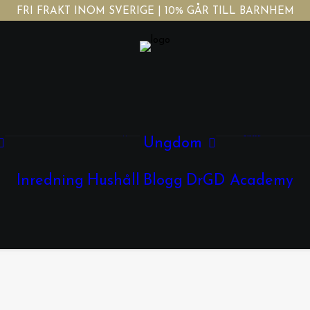
FRI FRAKT INOM SVERIGE | 10% GÅR TILL BARNHEM
Tjej
Kläder
Kläder
Accessoarer
Skor
Ungdom
Skor
Kille
Smycken
Glasögon
Inredning
Hushåll
Blogg
DrGD Academy
Kläder
Skor