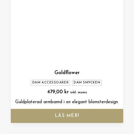
Goldflower
DAM ACCESSOARER
DAM SMYCKEN
479,00
kr
inkl. moms
Guldplaterad armbamd i en elegant blomsterdesign.
LÄS MER!