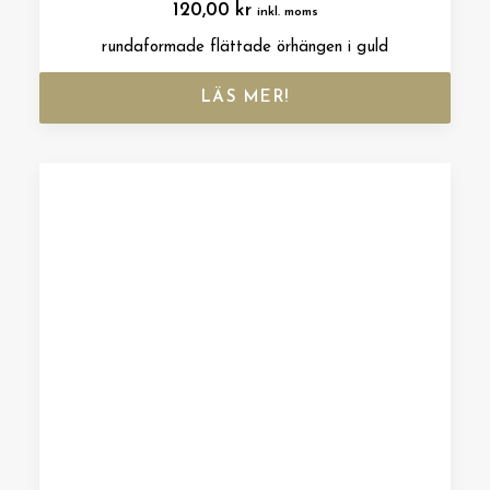
120,00
kr
inkl. moms
rundaformade flättade örhängen i guld
LÄS MER!