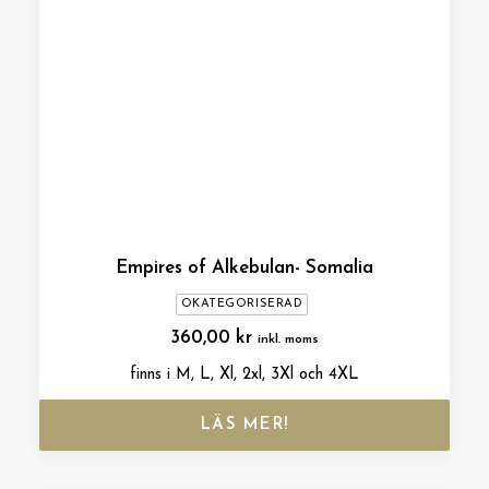
Empires of Alkebulan- Somalia
OKATEGORISERAD
360,00
kr
inkl. moms
finns i M, L, Xl, 2xl, 3Xl och 4XL
LÄS MER!