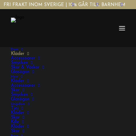
FRI FRAKT INOM SVERIGE | 10% GÅR TILL BARNHEM
Dam
Kläder
Accessoarer
Smycken
Skor & Väskor
Glasögon
Herr
Elegant grå damskjorta
Kläder
Accessoarer
Skor
Smycken
Glasögon
239,00
KR
INKL. MOMS
Ungdom
Tjej
Kläder
Skor
Elegant
Kille
Kläder
grå
Skor