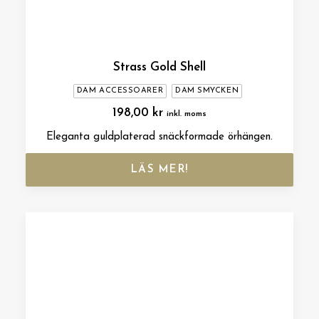
Strass Gold Shell
DAM ACCESSOARER
DAM SMYCKEN
198,00
kr
inkl. moms
Eleganta guldplaterad snäckformade örhängen.
LÄS MER!