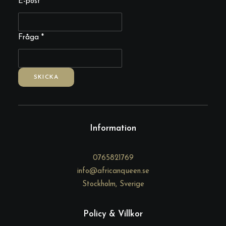
E-
E-post
*
post
Fråga
Fråga
*
SKICKA
Information
0765821769
info@africanqueen.se
Stockholm, Sverige
Policy & Villkor