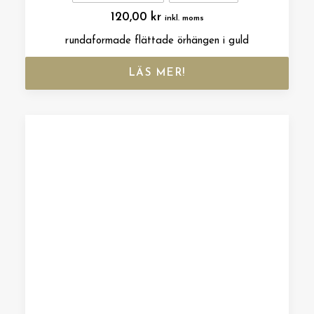
120,00
kr
inkl. moms
rundaformade flättade örhängen i guld
LÄS MER!