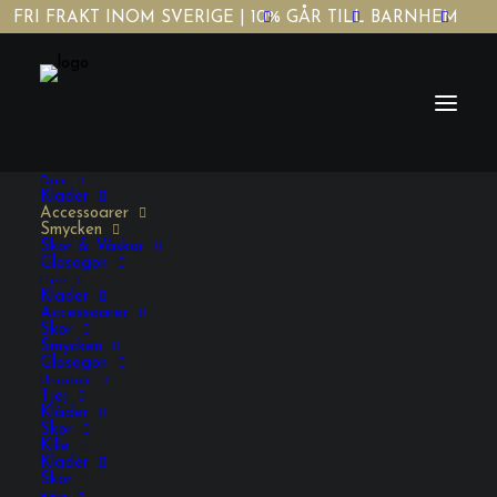
FRI FRAKT INOM SVERIGE | 10% GÅR TILL BARNHEM
Dam
Kläder
Accessoarer
Smycken
Skor & Väskor
Glasögon
Herr
Gold Drops
Kläder
Accessoarer
Skor
Smycken
Glasögon
769,00
KR
INKL. MOMS
Ungdom
Tjej
Kläder
Skor
Gold
Kille
Kläder
Drops
Skor