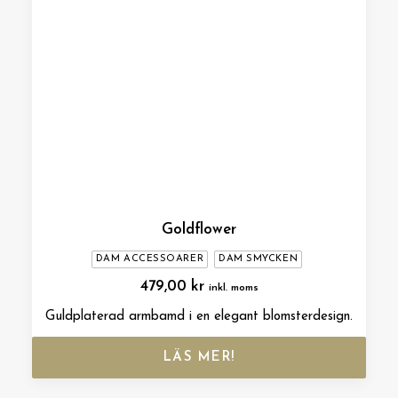
Goldflower
DAM ACCESSOARER
DAM SMYCKEN
479,00
kr
inkl. moms
Guldplaterad armbamd i en elegant blomsterdesign.
LÄS MER!