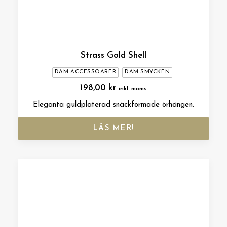
Strass Gold Shell
DAM ACCESSOARER
DAM SMYCKEN
198,00
kr
inkl. moms
Eleganta guldplaterad snäckformade örhängen.
LÄS MER!