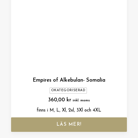
Empires of Alkebulan- Somalia
OKATEGORISERAD
360,00
kr
inkl. moms
finns i M, L, Xl, 2xl, 3Xl och 4XL
LÄS MER!