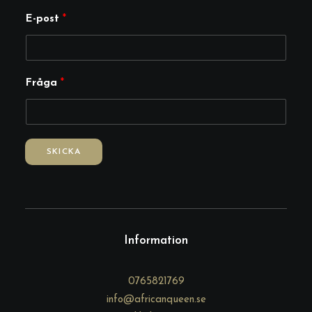
E-post
*
E
Fråga
*
-
p
o
s
SKICKA
t
F
r
å
g
Information
a
0765821769
info@africanqueen.se