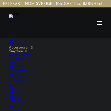
FRI FRAKT INOM SVERIGE | 10% GÅR TILL BARNHEM
Dam
Kläder
Accessoarer
Smycken
Skor & Väskor
Glasögon
Herr
Gold/Silver
Kläder
Accessoarer
Skor
Smycken
Glasögon
978,00
KR
INKL. MOMS
Ungdom
Tjej
Kläder
Skor
Gold/Silver
Kille
Kläder
mängd
Skor