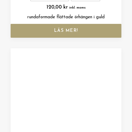
120,00
kr
inkl. moms
rundaformade flättade örhängen i guld
LÄS MER!