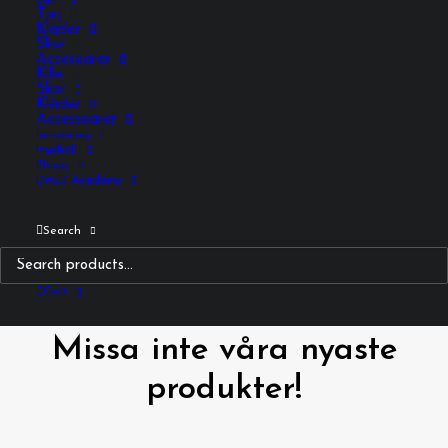
Barn
Tjej
Kläder
LÄGG TILL I VARUKORG
Skor
Accesoarer
Kille
Skor
Kläder
Accessoarer
Inredning
Hushåll
PRODUKT BESKRIVNING
Blogg
DrGD Academy
Search
Cart
Missa inte våra nyaste
produkter!