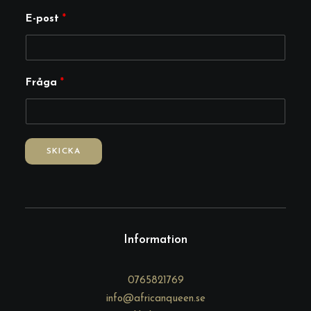
E-post
*
E
Fråga
*
-
p
o
s
SKICKA
t
F
r
å
g
Information
a
0765821769
info@africanqueen.se