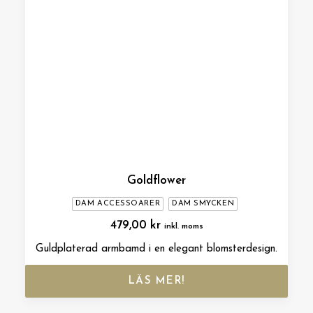
Goldflower
DAM ACCESSOARER
DAM SMYCKEN
479,00
kr
inkl. moms
Guldplaterad armbamd i en elegant blomsterdesign.
LÄS MER!