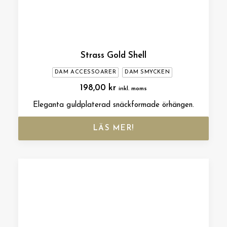
Strass Gold Shell
DAM ACCESSOARER
DAM SMYCKEN
198,00
kr
inkl. moms
Eleganta guldplaterad snäckformade örhängen.
LÄS MER!