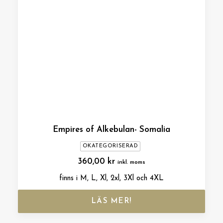
Empires of Alkebulan- Somalia
OKATEGORISERAD
360,00
kr
inkl. moms
finns i M, L, Xl, 2xl, 3Xl och 4XL
LÄS MER!