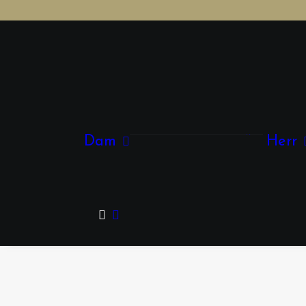
Kläder
Accessoarer
Dam
Herr
Smycken
Skor & Väskor
Glasögon