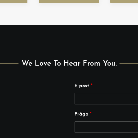
We Love To Hear From You.
E-post
*
E
Fråga
*
-
p
o