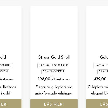
old
Strass Gold Shell
Gold
SSOARER
DAM ACCESSOARER
DAM AC
YCKEN
DAM SMYCKEN
DAM 
198,00
kr
479,00
inkl. moms
inkl. moms
e flättade
Eleganta guldplaterad
Guldplatera
 i guld
snäckformade örhängen.
elegant bl
MER!
LÄS MER!
LÄS