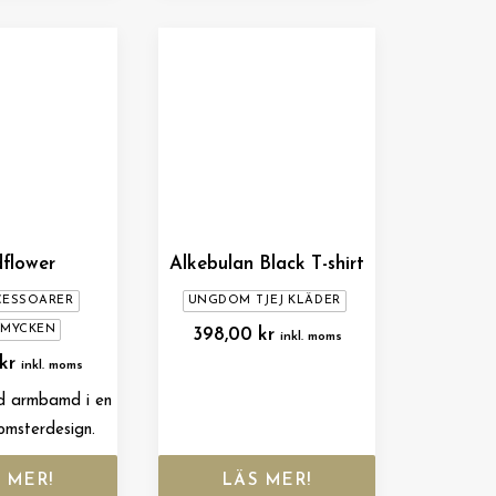
flower
Alkebulan Black T-shirt
CESSOARER
UNGDOM TJEJ KLÄDER
SMYCKEN
398,00
kr
inkl. moms
kr
inkl. moms
d armbamd i en
omsterdesign.
 MER!
LÄS MER!