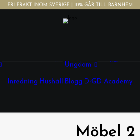
FRI FRAKT INOM SVERIGE | 10% GÅR TILL BARNHEM
Tjej
Kläder
Kläder
Accessoarer
Skor
Ungdom
Skor
Kille
Smycken
Glasögon
Inredning
Hushåll
Blogg
DrGD Academy
Kläder
Skor
Möbel 2