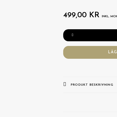
499,00
KR
INKL. MO
Möbel
2
mängd
LÄG
PRODUKT BESKRIVNING