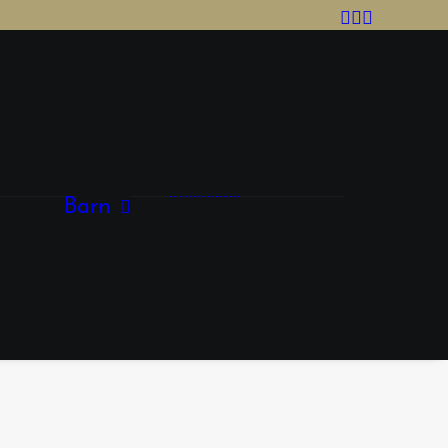
Tjej
Kläder
Skor
Accesoarer
Barn
Kille
Skor
Kläder
Accessoarer