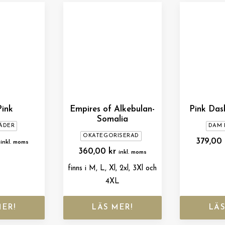
Pink
Empires of Alkebulan-
Pink Das
Somalia
ÄDER
DAM 
OKATEGORISERAD
379,00
inkl. moms
360,00
kr
inkl. moms
finns i M, L, Xl, 2xl, 3Xl och
4XL
MER!
LÄS MER!
LÄS