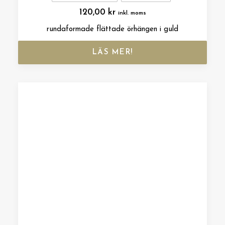
120,00
kr
inkl. moms
rundaformade flättade örhängen i guld
LÄS MER!