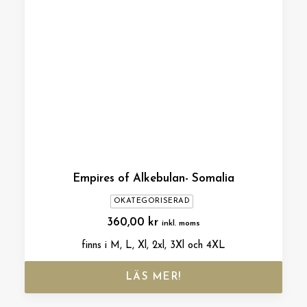
Empires of Alkebulan- Somalia
OKATEGORISERAD
360,00
kr
inkl. moms
finns i M, L, Xl, 2xl, 3Xl och 4XL
LÄS MER!