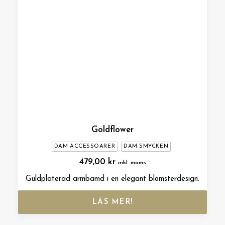
Goldflower
DAM ACCESSOARER
DAM SMYCKEN
479,00
kr
inkl. moms
Guldplaterad armbamd i en elegant blomsterdesign.
LÄS MER!