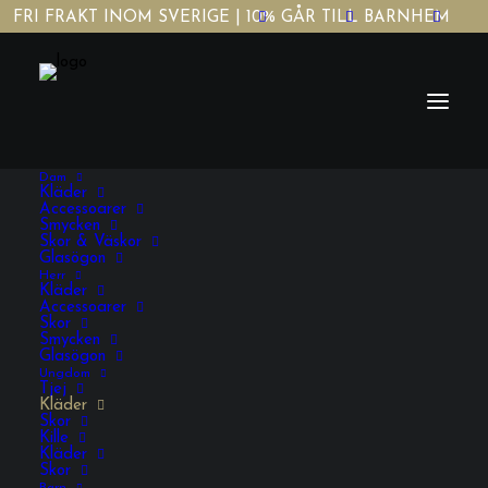
FRI FRAKT INOM SVERIGE | 10% GÅR TILL BARNHEM
Dam
Kläder
Accessoarer
Smycken
Skor & Väskor
Glasögon
Herr
Vit Dashiki-t shirt
Kläder
Accessoarer
Skor
Smycken
Glasögon
225,00
KR
INKL. MOMS
Ungdom
Tjej
Kläder
Skor
Vit
Kille
Kläder
Dashiki-
Skor