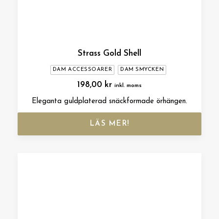
Strass Gold Shell
DAM ACCESSOARER
DAM SMYCKEN
198,00
kr
inkl. moms
Eleganta guldplaterad snäckformade örhängen.
LÄS MER!