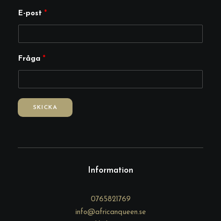
E-post
*
F
Fråga
*
r
å
g
a
SKICKA
E
-
p
o
s
Information
t
0765821769
info@africanqueen.se