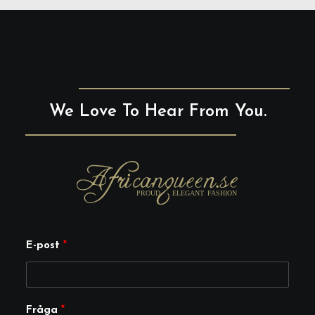
We Love To Hear From You.
E-post
*
E
Fråga
*