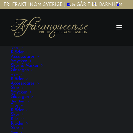
FRI FRAKT INOM SVERIGE | 10% GÅR TILL BARNHEM
Dam
Kläder
Accessoarer
Smycken
Skor & Väskor
Nyhet/News
Glasögon
Herr
Kläder
Accessoarer
Skor
Home
Fashion
Nyhet/News
Smycken
Glasögon
Ungdom
Tjej
Kläder
Skor
Kille
Kläder
Skor
Barn