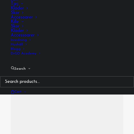
Tjej
Kläder
Skor
Accesoarer
Kille
Skor
Kläder
Accessoarer
Inredning
Hushåll
Blogg
DrGD Academy
Media not available
Search
Cart