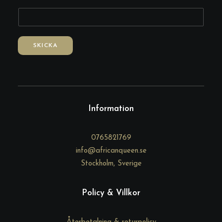
-
p
o
s
SKICKA
t
F
r
å
g
Information
a
*
0765821769
info@africanqueen.se
Stockholm, Sverige
Policy & Villkor