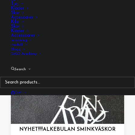
Tjej
Kläder
Skor
Accesoarer
Kille
Skor
Kläder
Accessoarer
Inredning
Hushåll
Blogg
DrGD Academy
Search
Cart
NYHET!!!!ALKEBULAN SMINKVÄSKOR