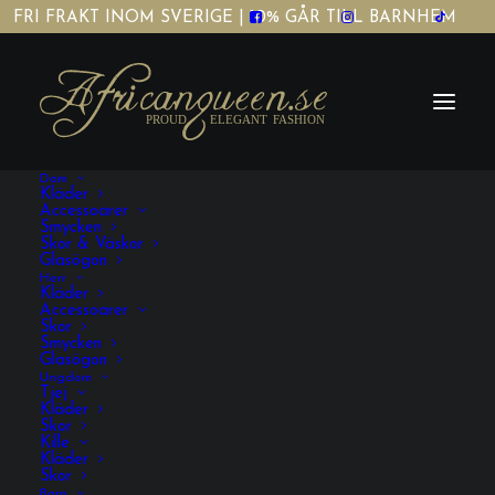
FRI FRAKT INOM SVERIGE | 10% GÅR TILL BARNHEM
Dam
Kläder
Accessoarer
Smycken
Skor & Väskor
Glasögon
Herr
African wedding
Kläder
Accessoarer
Skor
Smycken
Glasögon
Ungdom
Tjej
Kläder
Skor
Kille
Kläder
Skor
VISA FILTRERING
Barn