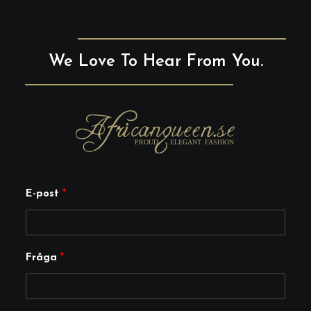
We Love To Hear From You.
*
E-post
*
E
-
p
Fråga
*
o
s
t