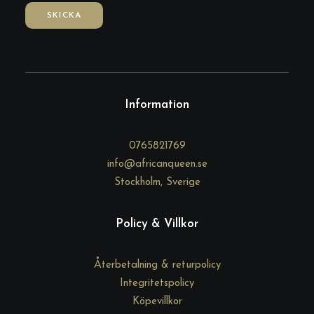
*
SKICKA
Information
0765821769
info@africanqueen.se
Stockholm, Sverige
Policy & Villkor
Återbetalning & returpolicy
Integritetspolicy
Köpevillkor