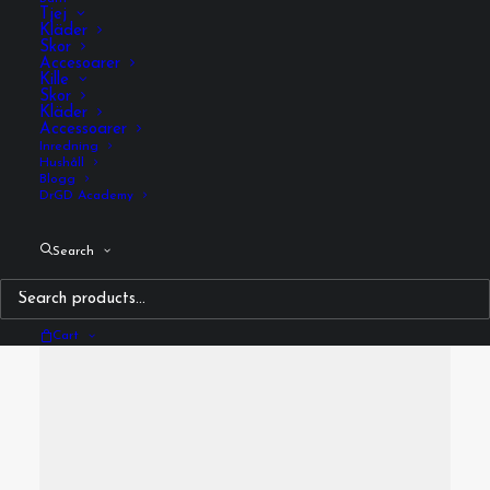
Tjej
Kläder
Skor
Accesoarer
Kille
Skor
Kläder
Accessoarer
Inredning
Hushåll
Blogg
DrGD Academy
Media not available
Search
Cart