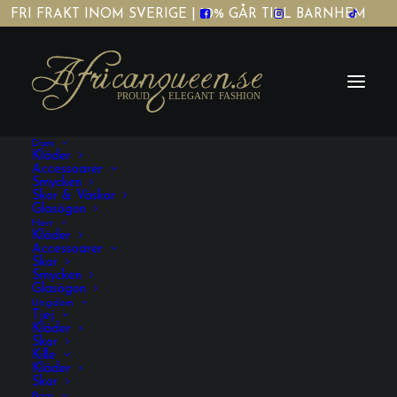
FRI FRAKT INOM SVERIGE | 10% GÅR TILL BARNHEM
Dam
Kläder
Accessoarer
Smycken
Nyhet!!!!Alkebulan
Skor & Väskor
Glasögon
sminkväskor
Herr
Kläder
Accessoarer
Skor
Smycken
Glasögon
Home
Fashion
Nyhet!!!!Alkebulan sminkväskor
Ungdom
Tjej
Kläder
Skor
Kille
Kläder
Skor
Barn