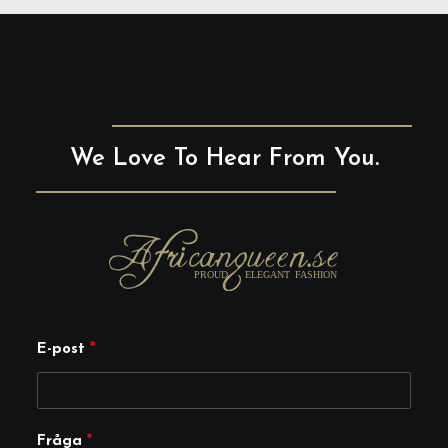
We Love To Hear From You.
F
E-post
*
r
å
g
Fråga
*
a