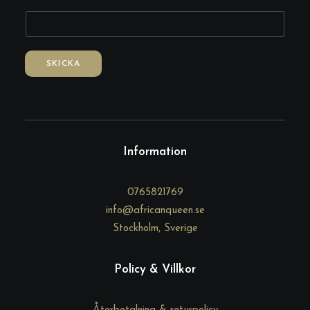
E
-
p
SKICKA
o
s
t
Information
0765821769
info@africanqueen.se
Stockholm, Sverige
Policy & Villkor