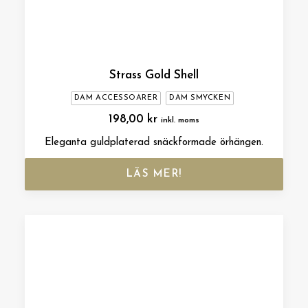
Strass Gold Shell
DAM ACCESSOARER
DAM SMYCKEN
198,00
kr
inkl. moms
Eleganta guldplaterad snäckformade örhängen.
LÄS MER!