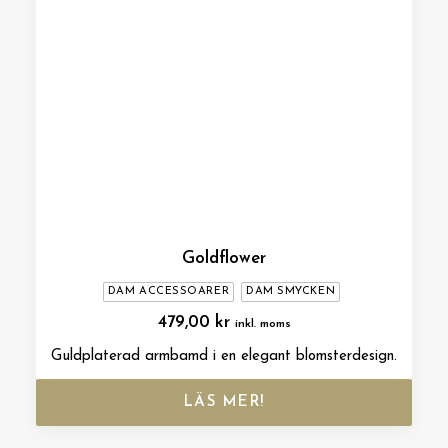
Goldflower
DAM ACCESSOARER
DAM SMYCKEN
479,00
kr
inkl. moms
Guldplaterad armbamd i en elegant blomsterdesign.
LÄS MER!