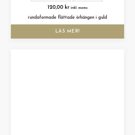
120,00
kr
inkl. moms
rundaformade flättade örhängen i guld
LÄS MER!