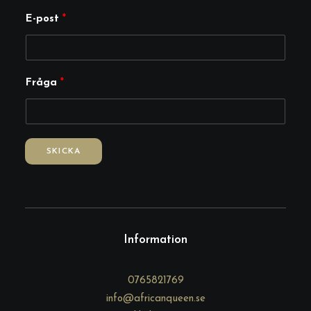
E-post
*
E
Fråga
*
-
p
o
s
SKICKA
t
F
r
å
g
Information
a
0765821769
info@africanqueen.se