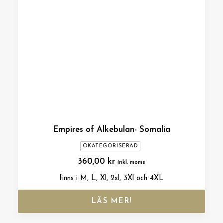
Empires of Alkebulan- Somalia
OKATEGORISERAD
360,00
kr
inkl. moms
finns i M, L, Xl, 2xl, 3Xl och 4XL
LÄS MER!