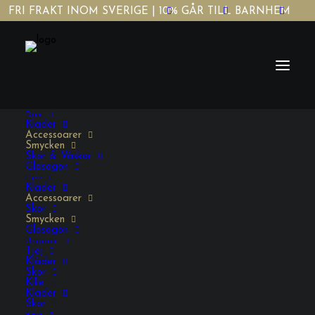
FRI FRAKT INOM SVERIGE | 10% GÅR TILL BARNHEM
Dam
Kläder
Accessoarer
Smycken
Skor & Väskor
Glasögon
Herr
Black Excelent
Kläder
Accessoarer
Skor
Smycken
Glasögon
379,00
KR
INKL. MOMS
Ungdom
Tjej
Kläder
Skor
Black
Kille
Kläder
Excelent
Skor