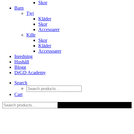
Skor
Barn
Tjej
Kläder
Skor
Accesoarer
Kille
Skor
Kläder
Accessoarer
Inredning
Hushåll
Blogg
DrGD Academy
Search
Cart