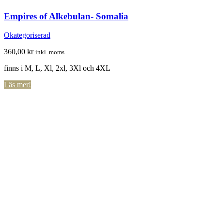
Empires of Alkebulan- Somalia
Okategoriserad
360,00
kr
inkl. moms
finns i M, L, Xl, 2xl, 3Xl och 4XL
Läs mer!