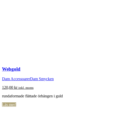
Webgold
Dam Accessoarer
Dam Smycken
120,00
kr
inkl. moms
rundaformade flättade örhängen i guld
Läs mer!