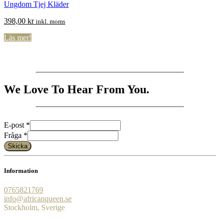
Ungdom Tjej Kläder
398,00
kr
inkl. moms
Läs mer!
We Love To Hear From You.
E-post
*
Fråga
Fråga
*
E-
Skicka
post
Information
0765821769
info@africanqueen.se
Stockholm, Sverige