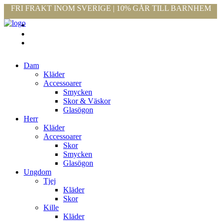
FRI FRAKT INOM SVERIGE | 10% GÅR TILL BARNHEM
Dam
Kläder
Accessoarer
Smycken
Skor & Väskor
Glasögon
Herr
Kläder
Accessoarer
Skor
Smycken
Glasögon
Ungdom
Tjej
Kläder
Skor
Kille
Kläder