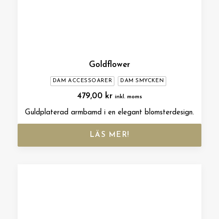
Goldflower
DAM ACCESSOARER
DAM SMYCKEN
479,00
kr
inkl. moms
Guldplaterad armbamd i en elegant blomsterdesign.
LÄS MER!