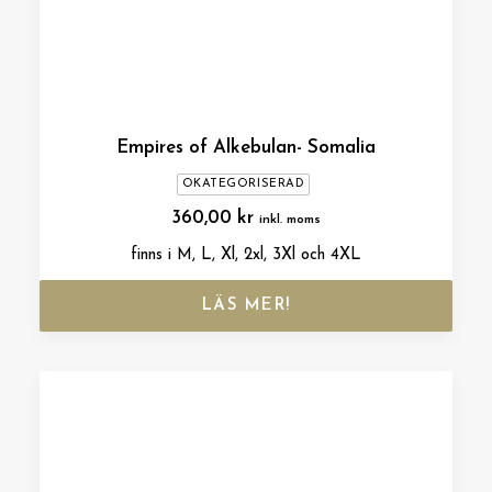
Empires of Alkebulan- Somalia
OKATEGORISERAD
360,00
kr
inkl. moms
finns i M, L, Xl, 2xl, 3Xl och 4XL
LÄS MER!