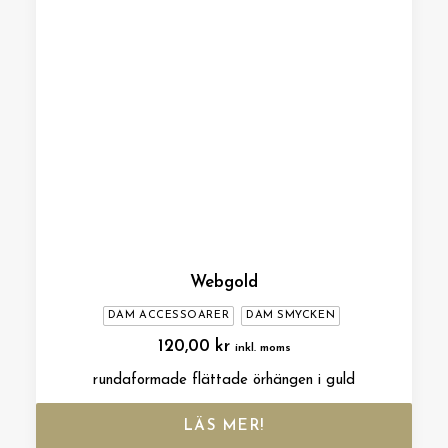
Webgold
DAM ACCESSOARER
DAM SMYCKEN
120,00
kr
inkl. moms
rundaformade flättade örhängen i guld
LÄS MER!