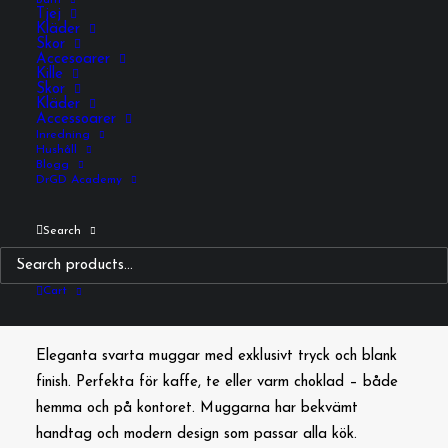
Barn
Tjej
Kläder
Eleganta
Skor
Alkebulan
Accesoarer
Kille
kaffemuggar
Skor
Kläder
LÄGG TILL I VARUKORG
–
Accessoarer
set
Inredning
Hushåll
med
Blogg
DrGD Academy
2
st
Search
PRODUKT BESKRIVNING
mängd
Cart
Stiliga kaffemuggar – set med 2 st
Eleganta svarta muggar med exklusivt tryck och blank
finish. Perfekta för kaffe, te eller varm choklad – både
hemma och på kontoret. Muggarna har bekvämt
handtag och modern design som passar alla kök.