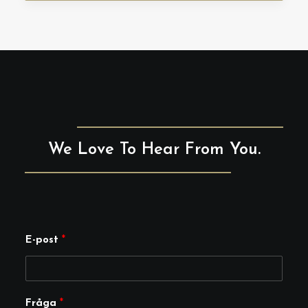
We Love To Hear From You.
E-post
*
E
Fråga
*