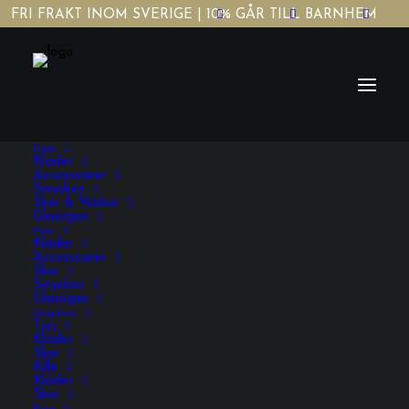
FRI FRAKT INOM SVERIGE | 10% GÅR TILL BARNHEM
Dam
Kläder
Accessoarer
Smycken
Skor & Väskor
Glasögon
Herr
Eleganta Alkebulan
Kläder
Accessoarer
kaffemuggar – set med
Skor
Smycken
Glasögon
2 st
Ungdom
Tjej
Kläder
Skor
Kille
250,00
KR
Kläder
INKL. MOMS
Skor