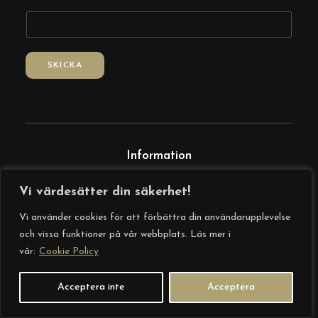
-
p
o
s
SKICKA
t
F
r
å
g
Information
a
Vi värdesätter din säkerhet!
0765821769
info@africanqueen.se
Vi använder cookies för att förbättra din användarupplevelse
och vissa funktioner på vår webbplats. Läs mer i
Stockholm, Sverige
vår:
Cookie Policy
Policy & Villkor
Acceptera inte
Acceptera