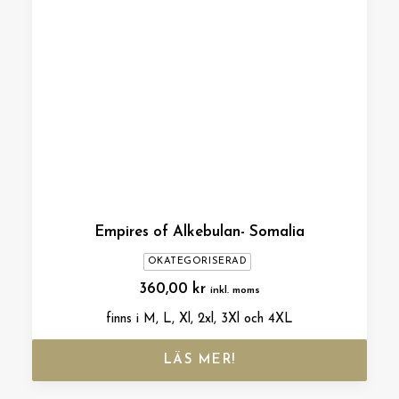
Empires of Alkebulan- Somalia
OKATEGORISERAD
360,00
kr
inkl. moms
finns i M, L, Xl, 2xl, 3Xl och 4XL
LÄS MER!