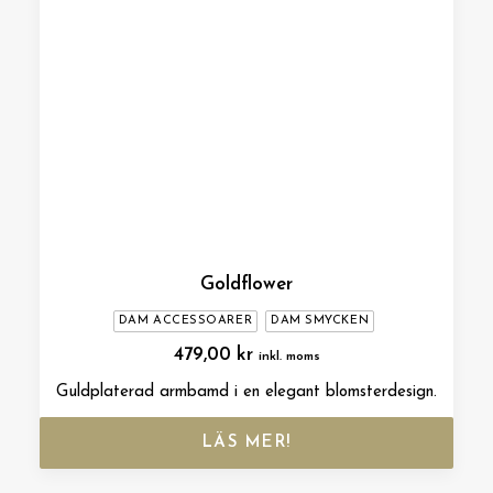
Goldflower
DAM ACCESSOARER
DAM SMYCKEN
479,00
kr
inkl. moms
Guldplaterad armbamd i en elegant blomsterdesign.
LÄS MER!