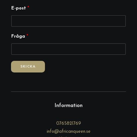
E-post
*
F
Fråga
*
r
å
g
a
SKICKA
E
-
p
o
s
Information
t
0765821769
info@africanqueen.se