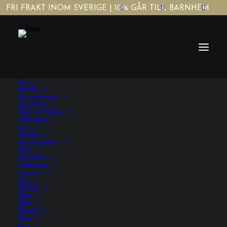
FRI FRAKT INOM SVERIGE | 10% GÅR TILL BARNHEM
Dam
Kläder
Accessoarer
Smycken
Skor & Väskor
Glasögon
Herr
Gambia Mugg
Kläder
Accessoarer
Skor
Smycken
Glasögon
198,00
KR
INKL. MOMS
Ungdom
Tjej
Kläder
Skor
Gambia
Kille
Kläder
Mugg
Skor