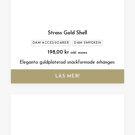
Strass Gold Shell
DAM ACCESSOARER
DAM SMYCKEN
198,00
kr
inkl. moms
Eleganta guldplaterad snäckformade örhängen.
LÄS MER!