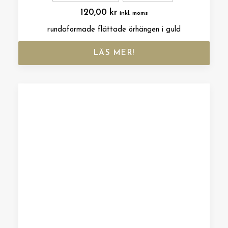
120,00
kr
inkl. moms
rundaformade flättade örhängen i guld
LÄS MER!