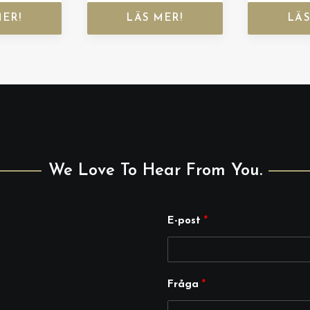
MER!
LÄS MER!
LÄS
We Love To Hear From You.
E-post
*
E
Fråga
*
-