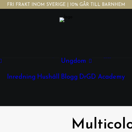
FRI FRAKT INOM SVERIGE | 10% GÅR TILL BARNHEM
Tjej
Kläder
Kläder
Accessoarer
Skor
Ungdom
Skor
Kille
Smycken
Glasögon
Inredning
Hushåll
Blogg
DrGD Academy
Kläder
Skor
Multicol