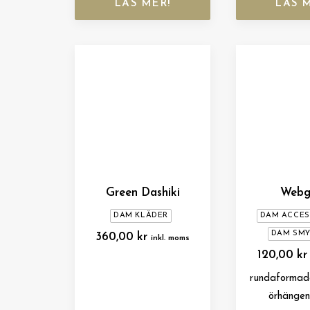
LÄS MER!
LÄS 
Green Dashiki
Webg
DAM KLÄDER
DAM ACCE
DAM SM
360,00
kr
inkl. moms
120,00
kr
rundaformad
örhängen