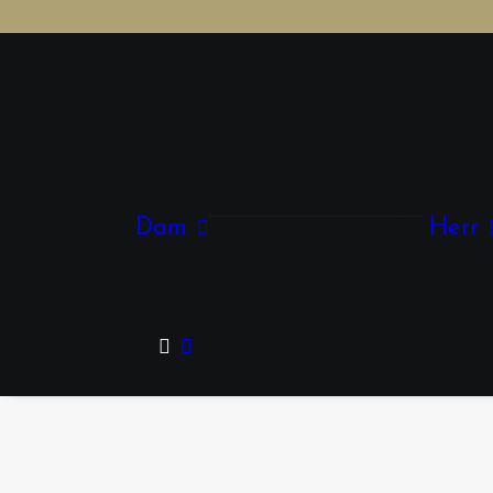
Kläder
Accessoarer
Dam
Herr
Smycken
Skor & Väskor
Glasögon