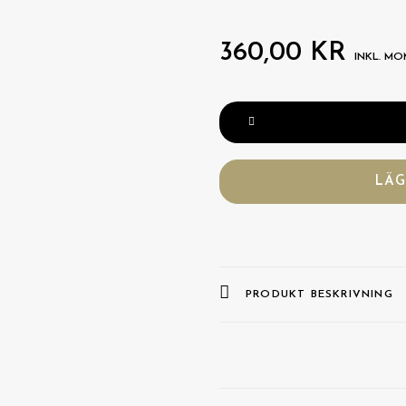
360,00
KR
INKL. MO
Multicolor
mängd
LÄG
PRODUKT BESKRIVNING