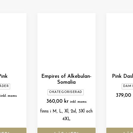
Pink
Empires of Alkebulan-
Pink Das
Somalia
ÄDER
DAM 
OKATEGORISERAD
379,00
inkl. moms
360,00
kr
inkl. moms
finns i M, L, Xl, 2xl, 3Xl och
4XL