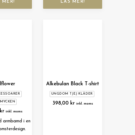
 MER!
LÄS MER!
flower
Alkebulan Black T-shirt
CESSOARER
UNGDOM TJEJ KLÄDER
SMYCKEN
398,00
kr
inkl. moms
kr
inkl. moms
d armbamd i en
omsterdesign.