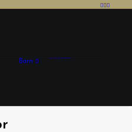
Tjej
Kläder
Skor
Accesoarer
Barn
Kille
Skor
Kläder
Accessoarer
or