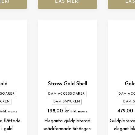
MER!
LÄS MER!
LÄS
old
Strass Gold Shell
Gold
SSOARER
DAM ACCESSOARER
DAM AC
YCKEN
DAM SMYCKEN
DAM 
198,00
kr
479,00
inkl. moms
inkl. moms
e flättade
Eleganta guldplaterad
Guldplatera
 i guld
snäckformade örhängen.
elegant bl