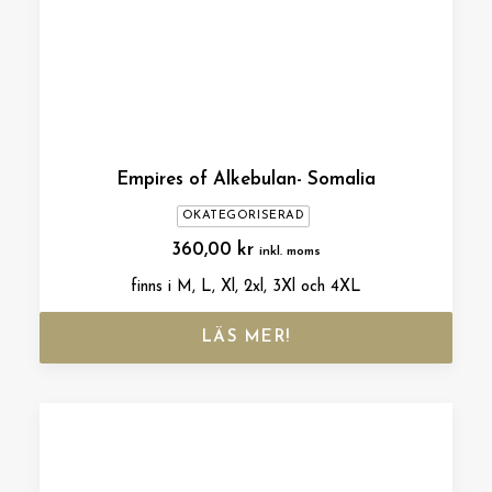
Empires of Alkebulan- Somalia
OKATEGORISERAD
360,00
kr
inkl. moms
finns i M, L, Xl, 2xl, 3Xl och 4XL
LÄS MER!