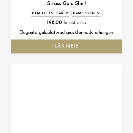
Strass Gold Shell
DAM ACCESSOARER
DAM SMYCKEN
198,00
kr
inkl. moms
Eleganta guldplaterad snäckformade örhängen.
LÄS MER!