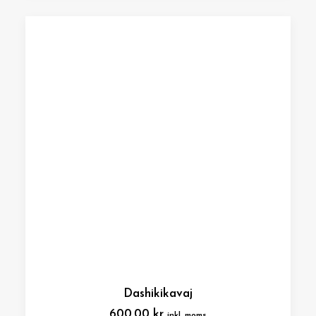
Dashikikavaj
600,00
kr
inkl. moms