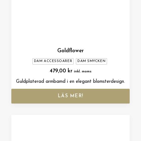
Goldflower
DAM ACCESSOARER
DAM SMYCKEN
479,00
kr
inkl. moms
Guldplaterad armbamd i en elegant blomsterdesign.
LÄS MER!