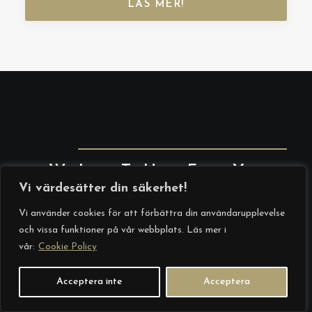
LÄS MER!
We Love To Hear From You.
Vi värdesätter din säkerhet!
Vi använder cookies för att förbättra din användarupplevelse
och vissa funktioner på vår webbplats. Läs mer i
vår:
Cookie Policy
Acceptera inte
Acceptera
F
E-post
*