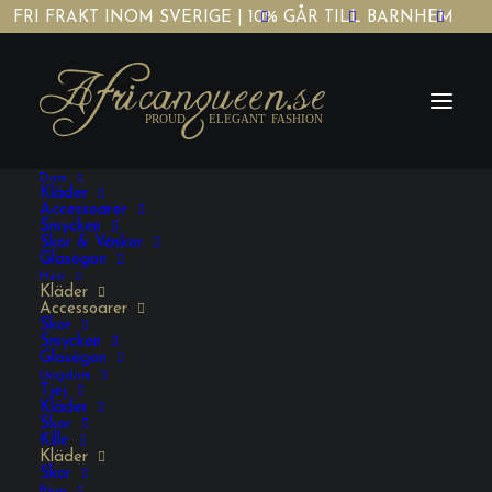
FRI FRAKT INOM SVERIGE | 10% GÅR TILL BARNHEM
Dam
Kläder
Accessoarer
Smycken
Skor & Väskor
Glasögon
Herr
Kläder
Accessoarer
Skor
Smycken
Glasögon
Ungdom
Tjej
Kläder
Skor
Kille
Kläder
Skor
Barn