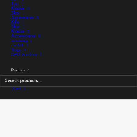
Tjej
Kläder
Skor
Accesoarer
Kille
Skor
Kläder
Accessoarer
Inredning
Hushåll
Blogg
DrGD Academy
Search
Cart