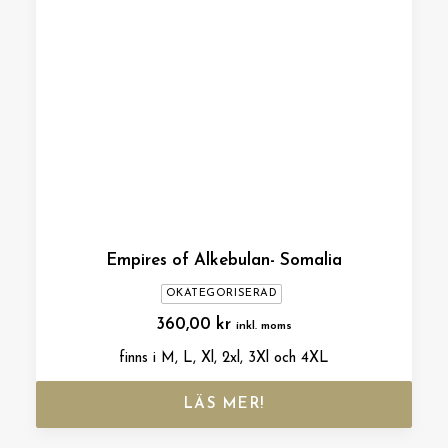
Empires of Alkebulan- Somalia
OKATEGORISERAD
360,00
kr
inkl. moms
finns i M, L, Xl, 2xl, 3Xl och 4XL
LÄS MER!