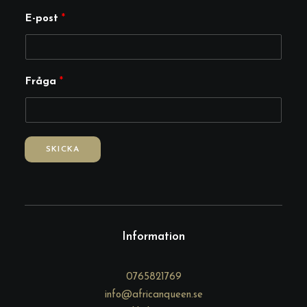
F
E-post
*
r
å
g
Fråga
*
a
E
-
p
SKICKA
o
s
t
Information
0765821769
info@africanqueen.se