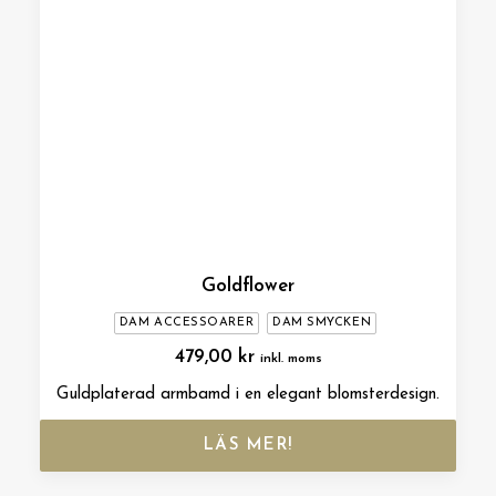
Goldflower
DAM ACCESSOARER
DAM SMYCKEN
479,00
kr
inkl. moms
Guldplaterad armbamd i en elegant blomsterdesign.
LÄS MER!