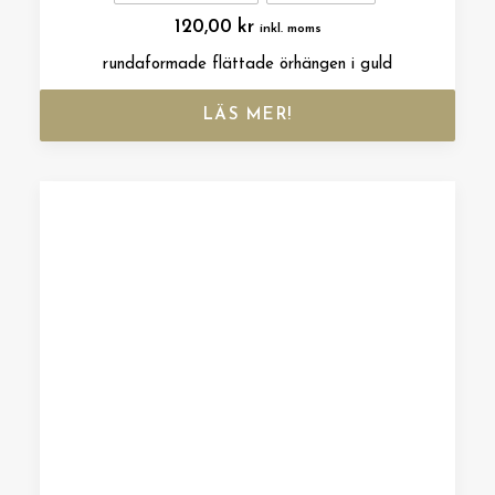
120,00
kr
inkl. moms
rundaformade flättade örhängen i guld
LÄS MER!