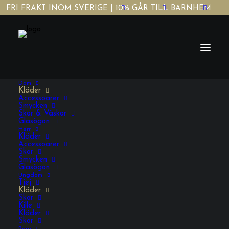
FRI FRAKT INOM SVERIGE | 10% GÅR TILL BARNHEM
Dam
Kläder
Accessoarer
Smycken
Skor & Väskor
Glasögon
Herr
Red Golden
Kläder
Accessoarer
Skor
Smycken
Glasögon
376,00
KR
INKL. MOMS
Ungdom
Tjej
Kläder
Skor
Red
Kille
Kläder
Golden
Skor