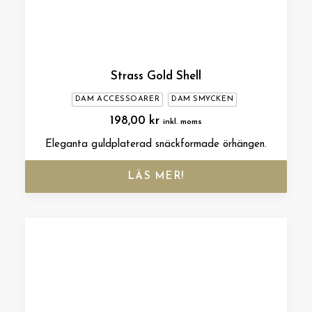
Strass Gold Shell
DAM ACCESSOARER
DAM SMYCKEN
198,00
kr
inkl. moms
Eleganta guldplaterad snäckformade örhängen.
LÄS MER!