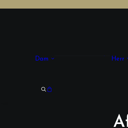
Kläder
Accessoarer
Dam
Herr
Smycken
Skor & Väskor
Glasögon
A