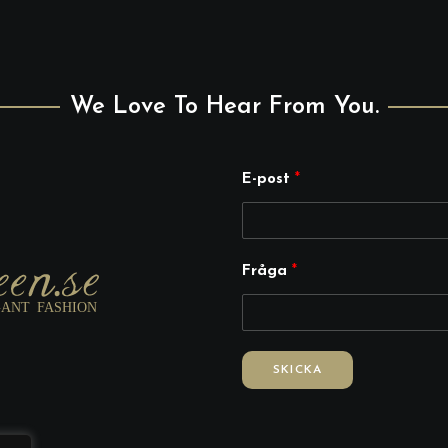
We Love To Hear From You.
E
E-post
*
-
p
o
Fråga
*
s
t
F
r
SKICKA
å
g
a