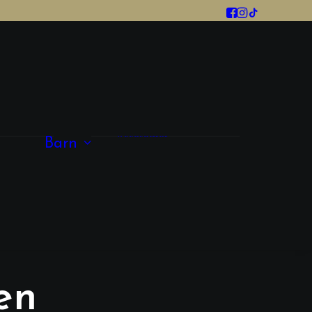
Tjej
Kläder
Skor
Accesoarer
Barn
Kille
Skor
Kläder
Accessoarer
en