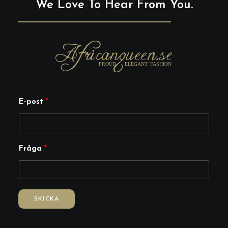
We Love To Hear From You.
E
E-post
*
-
p
o
Fråga
*
s
t
F
r
SKICKA
å
g