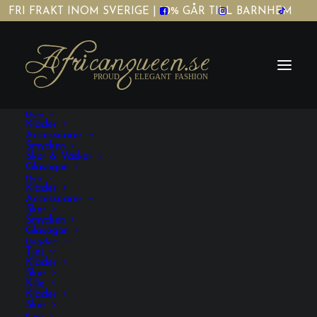
FRI FRAKT INOM SVERIGE | 10% GÅR TILL BARNHEM
Dam
Kläder
Accessoarer
Smycken
Skor & Väskor
Glasögon
Herr
afrikanska träslevar
Kläder
Accessoarer
Skor
Smycken
Glasögon
Ungdom
Tjej
Kläder
Skor
Kille
Kläder
Skor
VISA FILTRERING
Barn