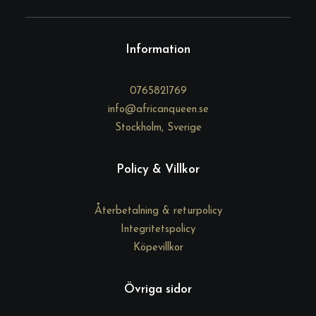
a
Information
0765821769
info@africanqueen.se
Stockholm, Sverige
Policy & Villkor
Återbetalning & returpolicy
Integritetspolicy
Köpevillkor
Övriga sidor