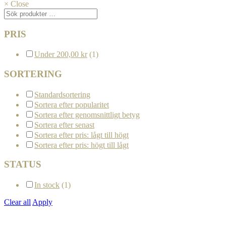
×
Close
Sök
efter:
PRIS
Under
200,00
kr
(1)
SORTERING
Standardsortering
Sortera efter popularitet
Sortera efter genomsnittligt betyg
Sortera efter senast
Sortera efter pris: lågt till högt
Sortera efter pris: högt till lågt
STATUS
In stock
(1)
Clear all
Apply