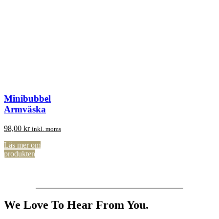
Minibubbel
Armväska
98,00
kr
inkl. moms
Läs mer om
produkten
We Love To Hear From You.