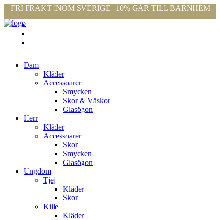
FRI FRAKT INOM SVERIGE | 10% GÅR TILL BARNHEM
Dam
Kläder
Accessoarer
Smycken
Skor & Väskor
Glasögon
Herr
Kläder
Accessoarer
Skor
Smycken
Glasögon
Ungdom
Tjej
Kläder
Skor
Kille
Kläder