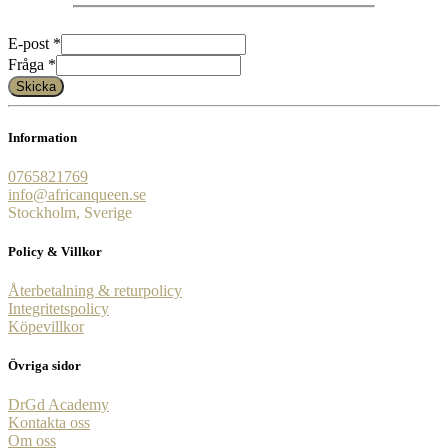
Fråga
E-post
*
E-
Fråga
*
post
Skicka
Information
0765821769
info@africanqueen.se
Stockholm, Sverige
Policy & Villkor
Återbetalning & returpolicy
Integritetspolicy
Köpevillkor
Övriga sidor
DrGd Academy
Kontakta oss
Om oss