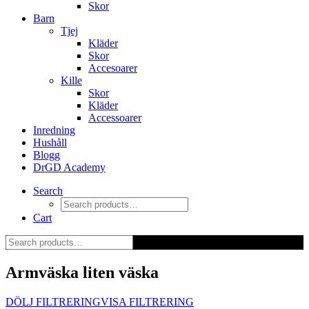
Skor
Barn
Tjej
Kläder
Skor
Accesoarer
Kille
Skor
Kläder
Accessoarer
Inredning
Hushåll
Blogg
DrGD Academy
Search
Cart
Armväska liten väska
DÖLJ FILTRERING
VISA FILTRERING