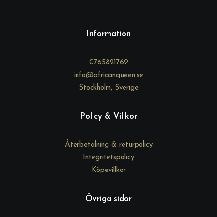
*
Information
0765821769
info@africanqueen.se
Stockholm, Sverige
Policy & Villkor
Återbetalning & returpolicy
Integritetspolicy
Köpevillkor
Övriga sidor