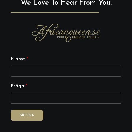
We Love To Hear From You.
F
E-post
*
r
å
g
Fråga
*
a
F
r
å
SKICKA
g
a