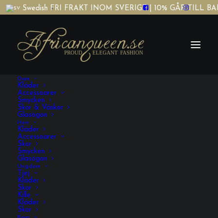
FRI FRAKT INOM SVERIGE | 10% GÅR TILL 
Swedish
▼
Dam
Kläder
Accessoarer
Smycken
Skor & Väskor
Glasögon
Herr
fufuslev
Kläder
Accessoarer
Skor
Smycken
Glasögon
Ungdom
Tjej
Kläder
Skor
Kille
Kläder
Skor
VISA FILTRERING
Barn