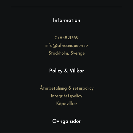
p
o
s
Information
t
0765821769
info@africanqueen.se
Stockholm, Sverige
Policy & Villkor
Återbetalning & returpolicy
Integritetspolicy
Köpevillkor
Övriga sidor