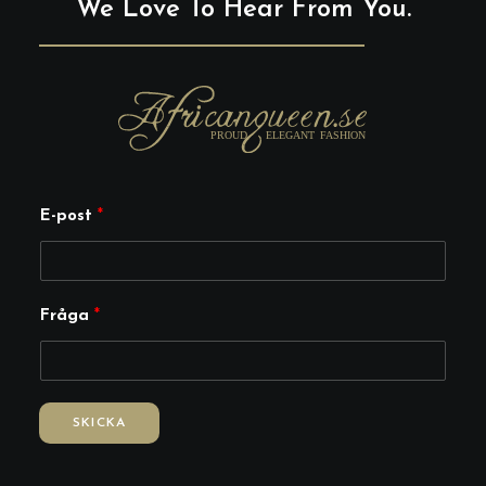
We Love To Hear From You.
E-post
*
F
Fråga
*
r
å
g
a
SKICKA
E
-