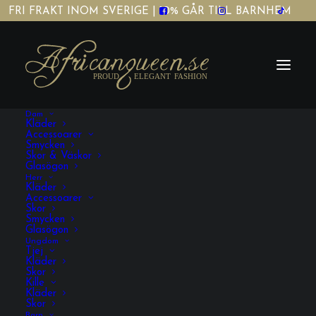
FRI FRAKT INOM SVERIGE | 10% GÅR TILL BARNHEM
Dam
Kläder
Accessoarer
Smycken
Skor & Väskor
Glasögon
sandaler with african
Herr
Kläder
Accessoarer
print
Skor
Smycken
Glasögon
Ungdom
Tjej
Kläder
Skor
Kille
Kläder
Skor
VISA FILTRERING
Barn