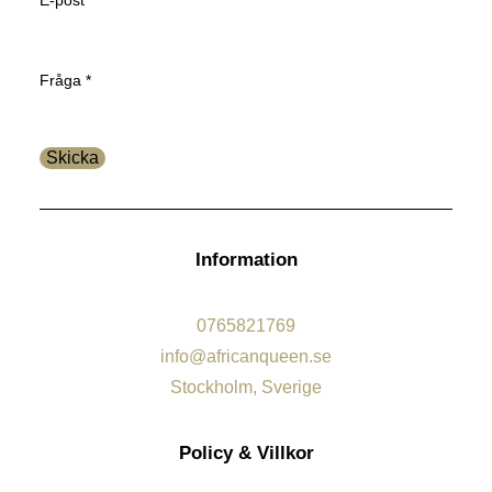
E-post
*
E-
Fråga
*
post
Fråga
Skicka
Information
0765821769
info@africanqueen.se
Stockholm, Sverige
Policy & Villkor