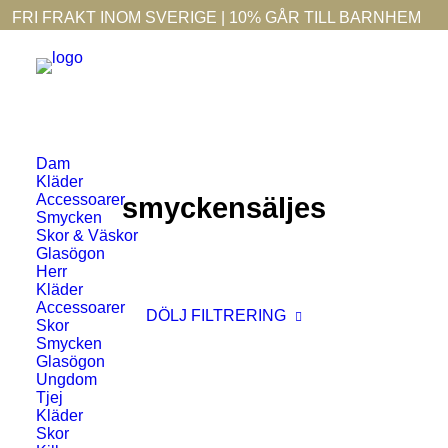
FRI FRAKT INOM SVERIGE | 10% GÅR TILL BARNHEM
Dam
Kläder
Accessoarer
smyckensäljes
Smycken
Skor & Väskor
Glasögon
Herr
Kläder
Accessoarer
DÖLJ FILTRERING
Skor
Smycken
Glasögon
Ungdom
Tjej
Kläder
Skor