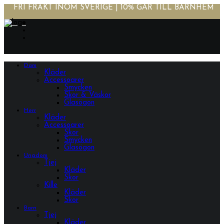
FRI FRAKT INOM SVERIGE | 10% GÅR TILL BARNHEM
Dam
Kläder
Accessoarer
Smycken
Skor & Väskor
Glasögon
Herr
Kläder
Accessoarer
Skor
Smycken
Glasögon
Ungdom
Tjej
Kläder
Skor
Kille
Kläder
Skor
Barn
Tjej
Kläder