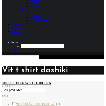
Skor
Accesoarer
Kille
Skor
Kläder
Accessoarer
Inredning
Hushåll
Blogg
DrGD Academy
Search
Cart
Vit t shirt dashiki
DÖLJ FILTRERING
VISA FILTRERING
×
CLOSE
Sök
efter:
PRIS
200,00
kr
-
1 000,00
kr
(1)