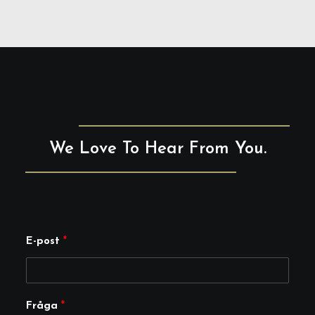
We Love To Hear From You.
*
E-post
*
*
F
r
Fråga
*
å