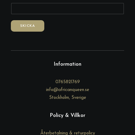
g
a
SKICKA
Information
0765821769
info@africanqueen.se
Stockholm, Sverige
Policy & Villkor
Återbetalning & returpolicy