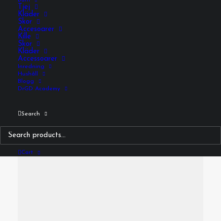
Barn
Tjej
Kläder
Skor
Accesoarer
Kille
Skor
Kläder
Accessoarer
Inredning
Hushåll
Blogg
DrGD Academy
Search
Media not available
Cart