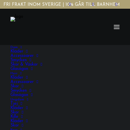
FRI FRAKT INOM SVERIGE | 10% GÅR TILL BARNHEM
Dam
Kläder
Accessoarer
Vad vi är finns i
Smycken
Skor & Väskor
Glasögon
namnet/ What we are
Herr
Kläder
Accessoarer
is in the name
Skor
Smycken
Glasögon
Ungdom
Tjej
Home
Fashion
Kläder
Skor
Vad vi är finns i namnet/ What we are is in the name
Kille
Kläder
Skor