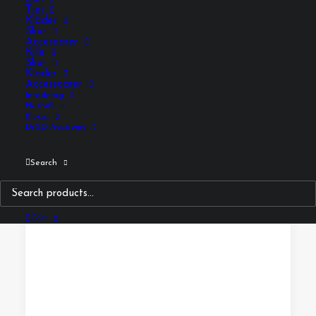
Barn
Tjej
Kläder
Skor
Accesoarer
Kille
Skor
Kläder
Accessoarer
Inredning
Hushåll
Blogg
DrGD Academy
Search
Cart