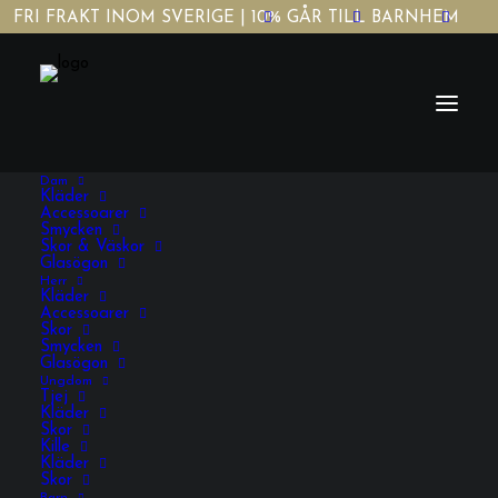
FRI FRAKT INOM SVERIGE | 10% GÅR TILL BARNHEM
Dam
Kläder
Accessoarer
Smycken
Skor & Väskor
Glasögon
Herr
Afrkansk mode herr
Kläder
Accessoarer
Skor
Smycken
Glasögon
Ungdom
Tjej
Kläder
Skor
Kille
Kläder
Skor
VISA FILTRERING