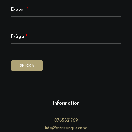
E-post
*
*
Fråga
*
*
E
-
p
SKICKA
o
s
t
Information
0765821769
info@africanqueen.se