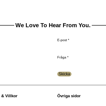
We Love To Hear From You.
E-post
*
Fråga
Fråga
*
E-
post
Skicka
 & Villkor
Övriga sidor