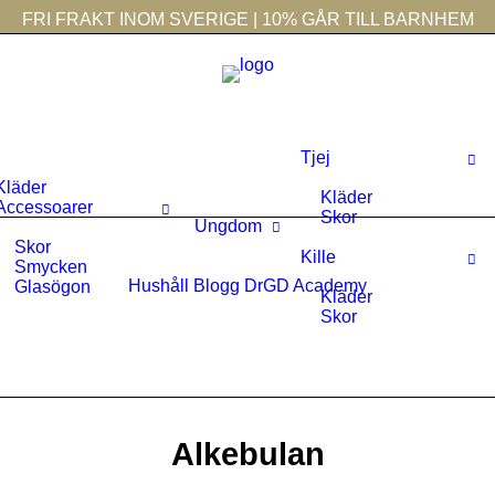
FRI FRAKT INOM SVERIGE | 10% GÅR TILL BARNHEM
Tjej
Kläder
Kläder
Accessoarer
Skor
Ungdom
Skor
Kille
Smycken
Hushåll
Blogg
DrGD Academy
Glasögon
Kläder
Skor
Alkebulan