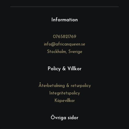
t
Information
0765821769
info@africanqueen.se
Stockholm, Sverige
Policy & Villkor
Återbetalning & returpolicy
Integritetspolicy
Köpevillkor
Övriga sidor