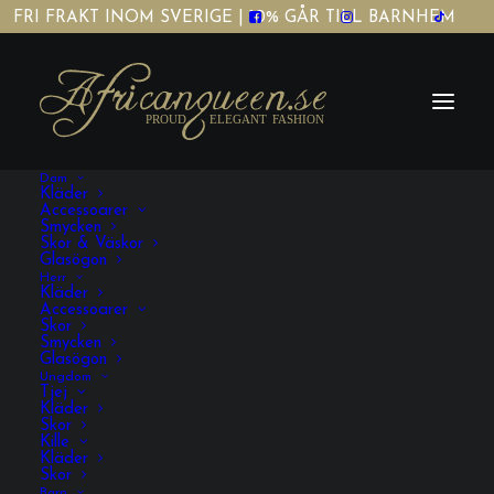
FRI FRAKT INOM SVERIGE | 10% GÅR TILL BARNHEM
Dam
Kläder
Accessoarer
Smycken
Skor & Väskor
Glasögon
hinkhattar Burkina
Herr
Kläder
Accessoarer
Faso
Skor
Smycken
Glasögon
Ungdom
Tjej
Kläder
Skor
Kille
Kläder
Skor
VISA FILTRERING
Barn