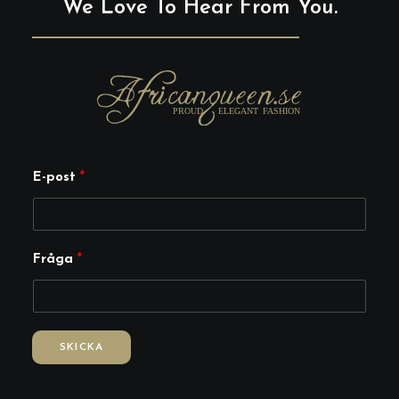
We Love To Hear From You.
F
E-post
*
r
å
g
Fråga
*
a
E
-
p
SKICKA
o
s