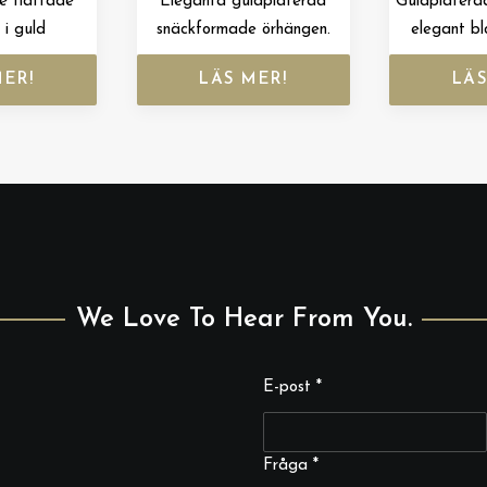
e flättade
Eleganta guldplaterad
Guldplatera
 i guld
snäckformade örhängen.
elegant bl
MER!
LÄS MER!
LÄS
We Love To Hear From You.
E-post
*
Fråga
Fråga
*