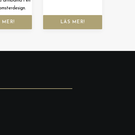
d armbamd i en
omsterdesign.
 MER!
LÄS MER!